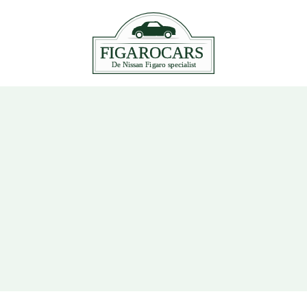
Reparatie & Onderhoud
lle auto’s moet een Nissan Figaro ook onderhouden worden. H
 van een Figaro is een goede en degelijke techniek. Maar dez
 ook met het onderhoud wat er door de eigenaar aan wordt ge