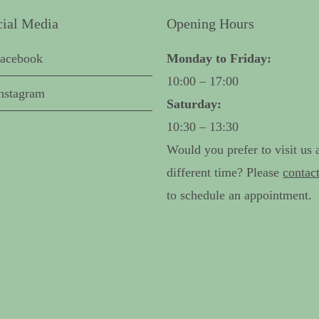
cial Media
Opening Hours
acebook
Monday
to Friday:
10:00 – 17:00
nstagram
Saturday:
10:30 – 13:30
Would you prefer to visit us a
different time? Please
contac
to schedule an appointment.