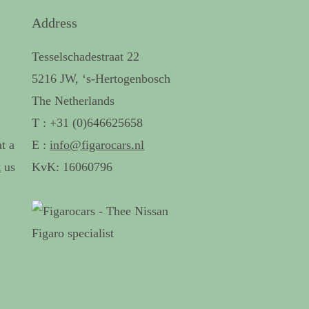
Address
Tesselschadestraat 22
5216 JW, ‘s-Hertogenbosch
The Netherlands
T : +31 (0)646625658
t a
E :
info@figarocars.nl
t
us
KvK: 16060796