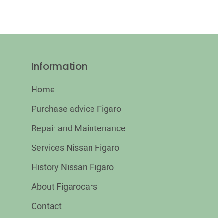
Information
Home
Purchase advice Figaro
Repair and Maintenance
Services Nissan Figaro
History Nissan Figaro
About Figarocars
Contact